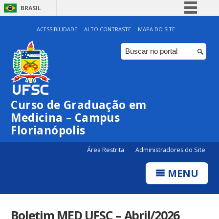
BRASIL
Simplifique!
ACESSIBILIDADE
ALTO CONTRASTE
MAPA DO SITE
Comunica BR
Participe
Acesso à informação
Legislação
Curso de Graduação em
Canais
Medicina – Campus
Florianópolis
Área Restrita
Administradores do Site
MENU
Boletim MED UFSC – Abril/2026