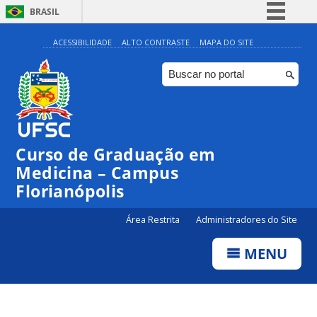
BRASIL
Simplifique!
ACESSIBILIDADE
ALTO CONTRASTE
MAPA DO SITE
Comunica BR
Participe
Acesso à informação
Legislação
Curso de Graduação em
Canais
Medicina – Campus
Florianópolis
Área Restrita
Administradores do Site
MENU